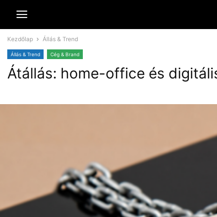
Kezdőlap
Állás & Trend
Állás & Trend
Cég & Brand
Átállás: home-office és digitáli