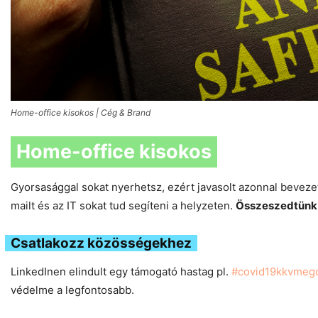
Home-office kisokos | Cég & Brand
Home-office kisokos
Gyorsasággal sokat nyerhetsz, ezért javasolt azonnal bevezetn
mailt és az IT sokat tud segíteni a helyzeten.
Összeszedtünk 
Csatlakozz közösségekhez
LinkedInen elindult egy támogató hastag pl.
#
covid19kkvmeg
védelme a legfontosabb.