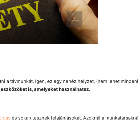
i a távmunkát. Igen, ez egy nehéz helyzet, (nem lehet mindenhol
eszközöket is, amelyeket használhatsz.
oldas
és sokan tesznek felajánlásokat. Azoknál a munkatársaknál