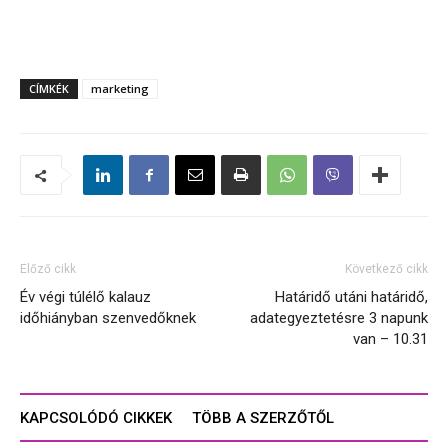
CÍMKÉK
marketing
Előző cikk
Következő cikk
Év végi túlélő kalauz
Határidő utáni határidő,
időhiányban szenvedőknek
adategyeztetésre 3 napunk
van – 10.31
KAPCSOLÓDÓ CIKKEK
TÖBB A SZERZŐTŐL