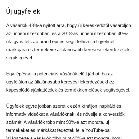
Új ügyfelek
A vásárlók 48%-a nyitott arra, hogy új kereskedőtől vásároljon
az ünnepi szezonban, és a 2018-as ünnepi szezonban 30%-
uk így is tett. Jó brand építés segít felhívni a figyelmet
márkájára és termékeire általánosabb keresési lekérdezések
segítségével.
Egy lépéssel a potenciális vásárlók előtt járhat, ha az
ügyfélúton az általánosabb keresési lekérdezésekhez
kapcsolódó ajánlattételek és termékkiemelések segítségével.
Ügyfelek egyre jobban szeretik ezért kínáljon inspiráló és
informatív videókat a vásárlóknak, és növelje a konverziók
számát. A vásárlók több mint 90%-a azt mondta, új
termékeket és márkákat fedeztek fel a YouTube-bal.
Világszerte a vásárlók több mint 40%-a azt mondta, hogy