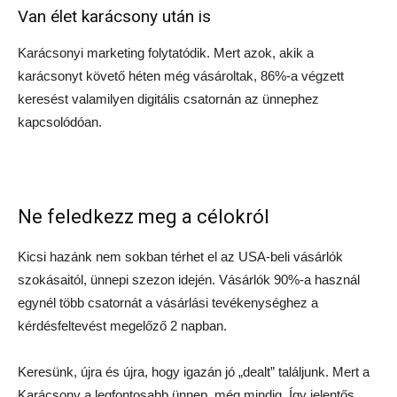
Van élet karácsony után is
Karácsonyi marketing folytatódik. Mert azok, akik a
karácsonyt követő héten még vásároltak, 86%-a végzett
keresést valamilyen digitális csatornán az ünnephez
kapcsolódóan.
Ne feledkezz meg a célokról
Kicsi hazánk nem sokban térhet el az USA-beli vásárlók
szokásaitól, ünnepi szezon idején. Vásárlók 90%-a használ
egynél több csatornát a vásárlási tevékenységhez a
kérdésfeltevést megelőző 2 napban.
Keresünk, újra és újra, hogy igazán jó „dealt” találjunk. Mert a
Karácsony a legfontosabb ünnep, még mindig. Így jelentős