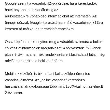
Google szerint a vásárlók 42%-a örülne, ha a kereskedők
hatékonyabban osztanák meg az
árukészletükre vonatkozó információkat az interneten. Az
ünnepi időszak Google-keresést használó vásárlóinak 81%-a
keresett rá márka- és termékinformációkra.
Összkép fontos, könnyítse meg a vásárlók számára a boltok
és készletinformációk megtalálását. A fogyasztók 75%-ának
plusz érték, ha a termék rendelkezésre állási adatait látja, még
mielőtt sor kerülne a bolti vásárlásra.
Mobileszközökön is biztosítani kell a zökkenőmentes
vásárlási élményt. Az „online vásárlás” keresőszó
használatának gyakorisága több mint 180%-kal nőtt az elmúlt
2 év során.