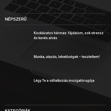
NÉPSZERŰ
Kockázatos hármas: fájdalom, sok stressz
és kevés alvás
Munka, utazás, lehetőségek – teszteltem!
Légy Te a vállalkozás mozgatórugója
KATEGÓRIÁK