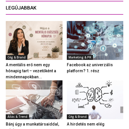
LEGÚJABBAK
Cég & Brand
Marketing & PR
A mentális erő nem egy
Facebook az univerzális
hónapig tart – vezetőként a
platform? 1. rész
mindennapokban...
Állás & Trend
Cég & Brand
Bánj úgy a munkatársaiddal,
A hirdetés nem elég