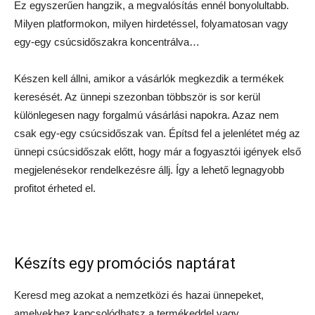
Ez egyszerűen hangzik, a megvalósítás ennél bonyolultabb.
Milyen platformokon, milyen hirdetéssel, folyamatosan vagy
egy-egy csúcsidőszakra koncentrálva…
Készen kell állni, amikor a vásárlók megkezdik a termékek
keresését. Az ünnepi szezonban többször is sor kerül
különlegesen nagy forgalmú vásárlási napokra. Azaz nem
csak egy-egy csúcsidőszak van. Építsd fel a jelenlétet még az
ünnepi csúcsidőszak előtt, hogy már a fogyasztói igények első
megjelenésekor rendelkezésre állj. Így a lehető legnagyobb
profitot érheted el.
Készíts egy promóciós naptárat
Keresd meg azokat a nemzetközi és hazai ünnepeket,
amelyekhez kapcsolódhatsz a termékeddel vagy