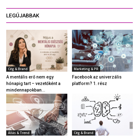
LEGÚJABBAK
Cég & Brand
Marketing & PR
A mentális erő nem egy
Facebook az univerzális
hónapig tart – vezetőként a
platform? 1. rész
mindennapokban...
Állás & Trend
Cég & Brand