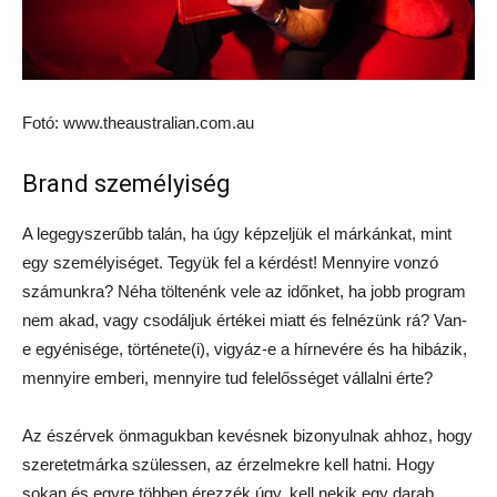
Fotó: www.theaustralian.com.au
Brand személyiség
A legegyszerűbb talán, ha úgy képzeljük el márkánkat, mint
egy személyiséget. Tegyük fel a kérdést! Mennyire vonzó
számunkra? Néha töltenénk vele az időnket, ha jobb program
nem akad, vagy csodáljuk értékei miatt és felnézünk rá? Van-
e egyénisége, története(i), vigyáz-e a hírnevére és ha hibázik,
mennyire emberi, mennyire tud felelősséget vállalni érte?
Az észérvek önmagukban kevésnek bizonyulnak ahhoz, hogy
szeretetmárka szülessen, az érzelmekre kell hatni. Hogy
sokan és egyre többen érezzék úgy, kell nekik egy darab