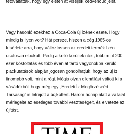
tetováltatták, hogy egy életen át viseljék kedvencük jelét.
Vagy hasonló ezekhez a Coca-Cola új ízének esete. Hogy
mindig is ilyen volt? Hát persze, hiszen a cég 1985-ös
kísérlete arra, hogy változtasson az eredeti termék ízén
csúfosan elbukott. Pedig a kellő körültekintés, több mint 200
ezer kóstoltatás és több éven át tartó vagyonokba kerülő
piackutatások alapján jogosan gondolhatjuk, hogy az új íz
finomabb volt, mint a régi. Mégis olyan ellenállást váltott ki a
vásárlókból, hogy még egy „Eredeti Íz Megőrzéséért
Társaság” is létrejött a bojkottért. Három hónap alatt a vállalat
mérlegelte az esetleges további veszteségeit, és elvetette az
újítást.