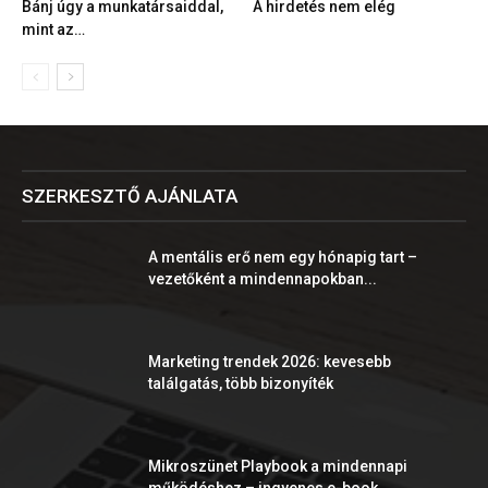
Bánj úgy a munkatársaiddal,
A hirdetés nem elég
mint az…
SZERKESZTŐ AJÁNLATA
A mentális erő nem egy hónapig tart –
vezetőként a mindennapokban...
Marketing trendek 2026: kevesebb
találgatás, több bizonyíték
Mikroszünet Playbook a mindennapi