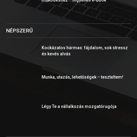
működéshez – ingyenes e-book
NÉPSZERŰ
Kockázatos hármas: fájdalom, sok stressz
és kevés alvás
Munka, utazás, lehetőségek – teszteltem!
Légy Te a vállalkozás mozgatórugója