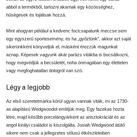
abból a termékből, tartozni akarnak egy közösséghez,
hűségesek és lojálisak hozzá.
Mint ahogyan például a kedvenc focicsapatunk meccse sem
egy egyszerű sportesemény, és ha „győztünk”, akkor azt saját
sikerünkként könyveljük el, másként érezzük magunkat
aznap. Képesek vagyunk akár parázs vitákba is bocsátkozni,
hogy megvédjük a becsületét, noha önmagában egy élettelen
vagy megfoghatatlan dologról van szó.
Légy a legjobb
Az első szeretetmárka körül ugyan vannak viták, mi az 1730-
as alapítású Wedgwoodot említjük meg. Egy fazekas hozta
létre, majd később porcelángyárként az arisztokráciát és az
angol királyi családot is kiszolgálta. Josiah Wedgwood átütő
sikere nem csak a jellegzetes stílusú étkészleteiben