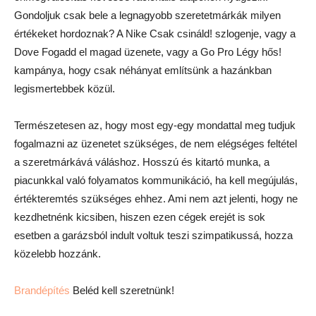
Gondoljuk csak bele a legnagyobb szeretetmárkák milyen
értékeket hordoznak? A Nike Csak csináld! szlogenje, vagy a
Dove Fogadd el magad üzenete, vagy a Go Pro Légy hős!
kampánya, hogy csak néhányat említsünk a hazánkban
legismertebbek közül.
Természetesen az, hogy most egy-egy mondattal meg tudjuk
fogalmazni az üzenetet szükséges, de nem elégséges feltétel
a szeretmárkává váláshoz. Hosszú és kitartó munka, a
piacunkkal való folyamatos kommunikáció, ha kell megújulás,
értékteremtés szükséges ehhez. Ami nem azt jelenti, hogy ne
kezdhetnénk kicsiben, hiszen ezen cégek erejét is sok
esetben a garázsból indult voltuk teszi szimpatikussá, hozza
közelebb hozzánk.
Brandépítés
Beléd kell szeretnünk!