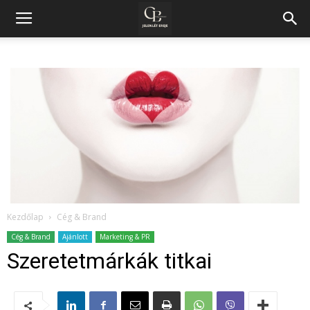
Kezdőlap
Cég & Brand
Cég & Brand
Ajánlott
Marketing & PR
Szeretetmárkák titkai