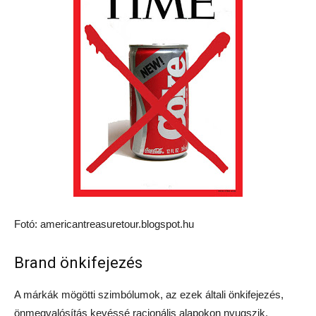
Fotó: americantreasuretour.blogspot.hu
Brand önkifejezés
A márkák mögötti szimbólumok, az ezek általi önkifejezés,
önmegvalósítás kevéssé racionális alapokon nyugszik.