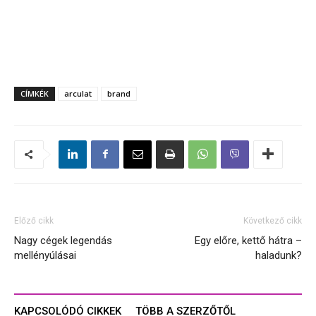
CÍMKÉK
arculat
brand
Előző cikk
Következő cikk
Nagy cégek legendás
Egy előre, kettő hátra –
mellényúlásai
haladunk?
KAPCSOLÓDÓ CIKKEK
TÖBB A SZERZŐTŐL