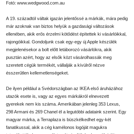
Fotó: www.wedgwood.com.au
A 19. századtól váltak igazán jelentőssé a márkák, mára pedig
már azoknak van biztos helyük a gazdasági változások
ellenében, akik erős érzelmi kötődést építettek ki vásárlóikkal,
rajongóikkal. Gondoljunk csak egy-egy új Apple készülék
megjelenésekor a bolt előtt letáborozó vásárlókra, akik
pusztán azért, hogy az elsők közt vásárolhassák meg
szeretett cégük termékét, vállalják a kívülről nézve
ésszerűtlen kellemetlenségeket.
De ilyen például a Svédországban az IKEA első áruházához
utazók esete is, vagy az egyes márkákról elnevezett
gyerekek nem kis száma. Amerikában jelenleg 353 Lexus,
298 Armani és 269 Chanel él a legutóbbi adataink szerint. Egy
magyar márka, a Terraplaza is büszkélkedhet egy-két
fanatikussal, akik a cég kamélonos logóját magukra