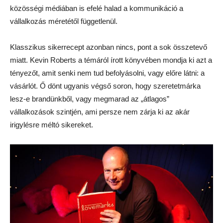
közösségi médiában is efelé halad a kommunikáció a
vállalkozás méretétől függetlenül.
Klasszikus sikerrecept azonban nincs, pont a sok összetevő
miatt. Kevin Roberts a témáról írott könyvében mondja ki azt a
tényezőt, amit senki nem tud befolyásolni, vagy előre látni: a
vásárlót. Ő dönt ugyanis végső soron, hogy szeretetmárka
lesz-e brandünkből, vagy megmarad az „átlagos”
vállalkozások szintjén, ami persze nem zárja ki az akár
irigylésre méltó sikereket.