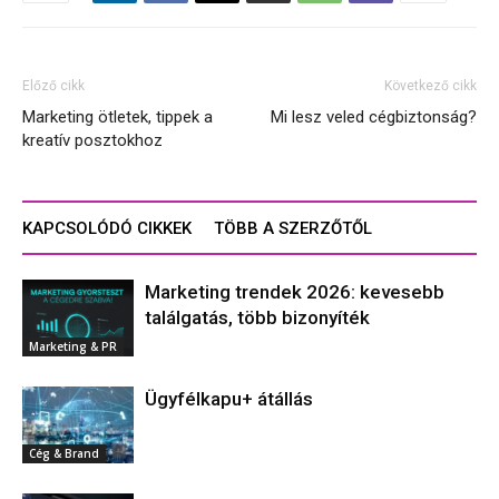
Előző cikk
Következő cikk
Marketing ötletek, tippek a
Mi lesz veled cégbiztonság?
kreatív posztokhoz
KAPCSOLÓDÓ CIKKEK
TÖBB A SZERZŐTŐL
Marketing trendek 2026: kevesebb
találgatás, több bizonyíték
Marketing & PR
Ügyfélkapu+ átállás
Cég & Brand