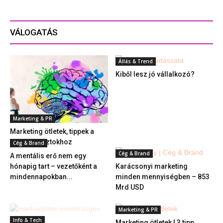
VÁLOGATÁS
Állás & Trend
Kiből lesz jó vállalkozó?
Marketing & PR
Marketing ötletek, tippek a
kreatív posztokhoz
Cég & Brand
Cég & Brand
A mentális erő nem egy
hónapig tart – vezetőként a
Karácsonyi marketing
mindennapokban...
minden mennyiségben – 853
Mrd USD
Marketing & PR
Info & Tech
Marketing ötletek | 3 tipp