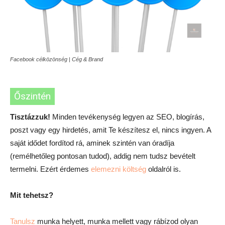
Facebook célközönség | Cég & Brand
Őszintén
Tisztázzuk!
Minden tevékenység legyen az SEO, blogírás,
poszt vagy egy hirdetés, amit Te készítesz el, nincs ingyen. A
saját idődet fordítod rá, aminek szintén van óradíja
(remélhetőleg pontosan tudod), addig nem tudsz bevételt
termelni. Ezért érdemes
elemezni költség
oldalról is.
Mit tehetsz?
Tanulsz
munka helyett, munka mellett vagy rábízod olyan