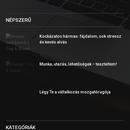
NÉPSZERŰ
Kockázatos hármas: fájdalom, sok stressz
és kevés alvás
Munka, utazás, lehetőségek – teszteltem!
Légy Te a vállalkozás mozgatórugója
KATEGÓRIÁK