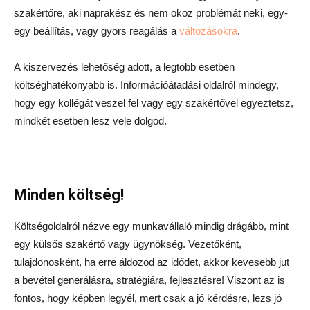
szakértőre, aki naprakész és nem okoz problémát neki, egy-
egy beállítás, vagy gyors reagálás a
változásokra
.
A kiszervezés lehetőség adott, a legtöbb esetben
költséghatékonyabb is. Információátadási oldalról mindegy,
hogy egy kollégát veszel fel vagy egy szakértővel egyeztetsz,
mindkét esetben lesz vele dolgod.
Minden költség!
Költségoldalról nézve egy munkavállaló mindig drágább, mint
egy külsős szakértő vagy ügynökség. Vezetőként,
tulajdonosként, ha erre áldozod az idődet, akkor kevesebb jut
a bevétel generálásra, stratégiára, fejlesztésre! Viszont az is
fontos, hogy képben legyél, mert csak a jó kérdésre, lezs jó