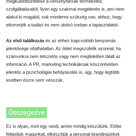
megkülönböztetése a versenytársak termékeitől,
szolgáltatásaitól. Ilyen egy szakmai megjelenés is, ami nem
alakul ki magától, sok mindenre szükség van, ahhoz, hogy
elismerjék a tudást és nem utolsó sorban a tapasztalatot.
Az első találkozás
és az ehhez kapcsolódó benyomás
jelentősége vitathatatlan. Az ítélet megszületik azonnal, ha
számunkra nem tetszetős vagy nem megfelelően tálalt az
információ. A PR, marketing technikáknak köszönhetően
jelentős a pszichológiai befolyásolás is, úgy, hogy legtöbb
esetben észre sem vesszük.
Összegezve
Ez is olyan, mint egy randi, amire mindig készülünk. Előtte
felépítjük magunkat, elkészítjük a personal brandingünket.