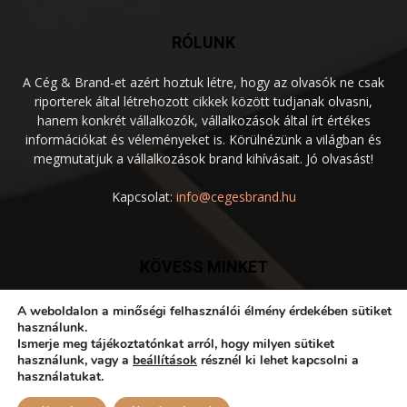
RÓLUNK
A Cég & Brand-et azért hoztuk létre, hogy az olvasók ne csak
riporterek által létrehozott cikkek között tudjanak olvasni,
hanem konkrét vállalkozók, vállalkozások által írt értékes
információkat és véleményeket is. Körülnézünk a világban és
megmutatjuk a vállalkozások brand kihívásait. Jó olvasást!
Kapcsolat:
info@cegesbrand.hu
KÖVESS MINKET
A weboldalon a minőségi felhasználói élmény érdekében sütiket
használunk.
Ismerje meg tájékoztatónkat arról, hogy milyen sütiket
használunk, vagy a
beállítások
résznél ki lehet kapcsolni a
használatukat.
Disclaimer
Privacy
Advertisement
Contact Us