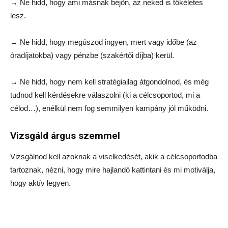
→ Ne hidd, hogy ami másnak bejön, az neked is tökéletes
lesz.
→ Ne hidd, hogy megúszod ingyen, mert vagy időbe (az
óradíjatokba) vagy pénzbe (szakértői díjba) kerül.
→ Ne hidd, hogy nem kell stratégiailag átgondolnod, és még
tudnod kell kérdésekre válaszolni (ki a célcsoportod, mi a
célod…), enélkül nem fog semmilyen kampány jól működni.
Vizsgáld árgus szemmel
Vizsgálnod kell azoknak a viselkedését, akik a célcsoportodba
tartoznak, nézni, hogy mire hajlandó kattintani és mi motiválja,
hogy aktív legyen.