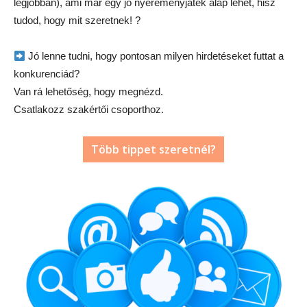
legjobban), ami már egy jó nyereményjáték alap lehet, hisz
tudod, hogy mit szeretnek!
?
Jó lenne tudni, hogy pontosan milyen hirdetéseket futtat a
konkurenciád?
Van rá lehetőség, hogy megnézd.
Csatlakozz szakértői csoporthoz.
Több tippet szeretnél?