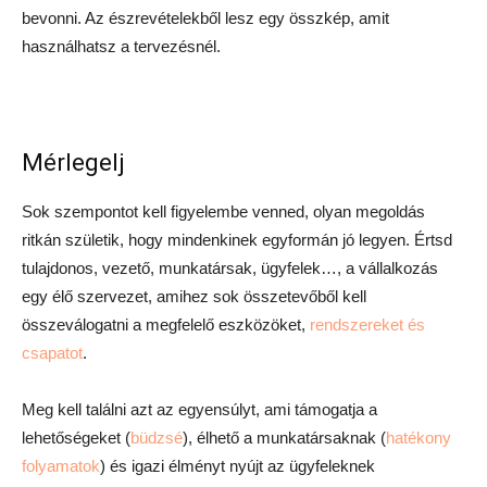
bevonni. Az észrevételekből lesz egy összkép, amit
használhatsz a tervezésnél.
Mérlegelj
Sok szempontot kell figyelembe venned, olyan megoldás
ritkán születik, hogy mindenkinek egyformán jó legyen. Értsd
tulajdonos, vezető, munkatársak, ügyfelek…, a vállalkozás
egy élő szervezet, amihez sok összetevőből kell
összeválogatni a megfelelő eszközöket,
rendszereket és
csapatot
.
Meg kell találni azt az egyensúlyt, ami támogatja a
lehetőségeket (
büdzsé
), élhető a munkatársaknak (
hatékony
folyamatok
) és igazi élményt nyújt az ügyfeleknek