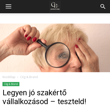
Kezdőlap
Cég & Brand
Cég & Brand
Legyen jó szakértő
vállalkozásod – teszteld!