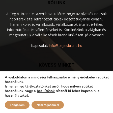
RÓLUNK
A Cég & Brand-et azért hoztuk létre, hogy az olvasók ne csak
riporterek által létrehozott cikkek között tudjanak olvasni,
hanem konkrét vállalkozók, vállalkozások által írt értékes
információkat és véleményeket is. Körülnézünk a világban és
megmutatjuk a vállalkozások brand kihívásait. Jó olvasást!
Kapcsolat:
info@cegesbrand.hu
KÖVESS MINKET
A weboldalon a minőségi felhasználói élmény érdekében sütiket
használunk.
Ismerje meg tájékoztatónkat arról, hogy milyen sütiket
használunk, vagy a
beállítások
résznél ki lehet kapcsolni a
használatukat.
Disclaimer
Privacy
Advertisement
Contact Us
Elfogadom
Nem fogadom el
© Készítette: NaturMarketing