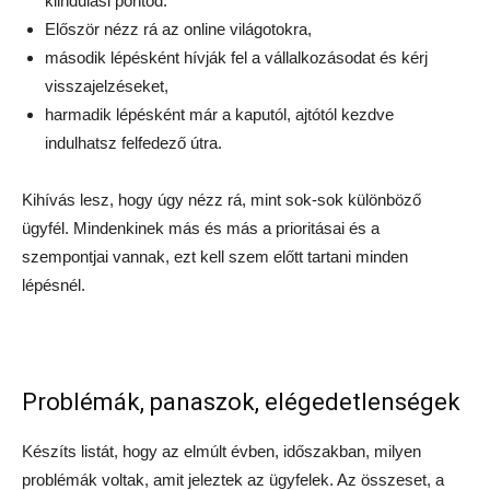
kiindulási pontod.
Először nézz rá az online világotokra,
második lépésként hívják fel a vállalkozásodat és kérj
visszajelzéseket,
harmadik lépésként már a kaputól, ajtótól kezdve
indulhatsz felfedező útra.
Kihívás lesz, hogy úgy nézz rá, mint sok-sok különböző
ügyfél. Mindenkinek más és más a prioritásai és a
szempontjai vannak, ezt kell szem előtt tartani minden
lépésnél.
Problémák, panaszok, elégedetlenségek
Készíts listát, hogy az elmúlt évben, időszakban, milyen
problémák voltak, amit jeleztek az ügyfelek. Az összeset, a