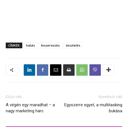
CÍMKÉK
hatás
kiszervezés
tesztelés
Előző cikk
Következő cikk
A végén egy maradhat – a
Egyszerre egyet, a multitasking
nagy marketing harc
bukása