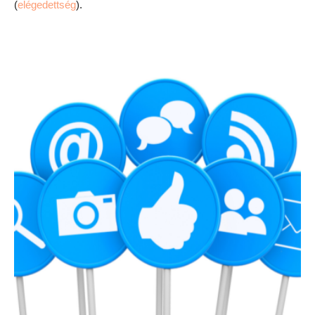
(
elégedettség
).