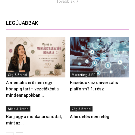
Továbbiak
LEGÚJABBAK
Cég & Brand
Marketing & PR
A mentális erő nem egy
Facebook az univerzális
hónapig tart – vezetőként a
platform? 1. rész
mindennapokban...
Állás & Trend
Cég & Brand
Bánj úgy a munkatársaiddal,
A hirdetés nem elég
mint az…