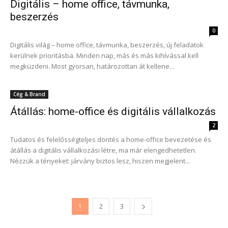
Digitális – home office, távmunka,
beszerzés
0
Digitális világ – home office, távmunka, beszerzés, új feladatok
kerülnek prioritásba. Minden nap, más és más kihívással kell
megküzdeni. Most gyorsan, határozottan át kellene...
Cég & Brand
Átállás: home-office és digitális vállalkozás
2
Tudatos és felelősségteljes döntés a home-office bevezetése és
átállás a digitális vállalkozási létre, ma már elengedhetetlen.
Nézzük a tényeket: járvány biztos lesz, hiszen megjelent...
1
2
3