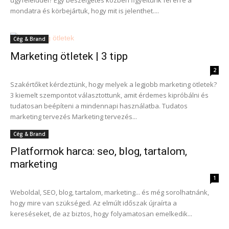
ügyfeleiddel? Egy beszélgetés közben figyeltünk fel erre a
mondatra és körbejártuk, hogy mit is jelenthet....
Cég & Brand
Marketing ötletek | 3 tipp
2
Szakértőket kérdeztünk, hogy melyek a legjobb marketing ötletek?
3 kiemelt szempontot választottunk, amit érdemes kipróbálni és
tudatosan beépíteni a mindennapi használatba. Tudatos
marketing tervezés Marketing tervezés...
Cég & Brand
Platformok harca: seo, blog, tartalom,
marketing
1
Weboldal, SEO, blog, tartalom, marketing... és még sorolhatnánk,
hogy mire van szükséged. Az elmúlt időszak újraírta a
kereséseket, de az biztos, hogy folyamatosan emelkedik...