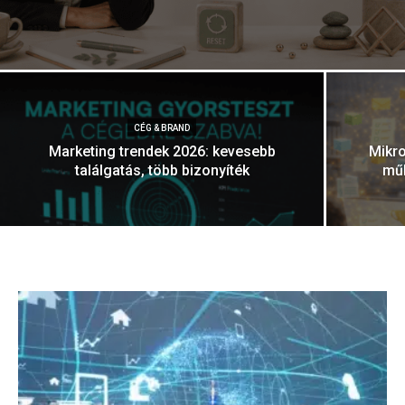
CÉG & BRAND
Marketing trendek 2026: kevesebb
Mikro
találgatás, több bizonyíték
műk