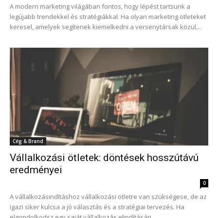
A modern marketing világában fontos, hogy lépést tartsunk a
legújabb trendekkel és stratégiákkal. Ha olyan marketing ötleteket
keresel, amelyek segítenek kiemelkedni a versenytársak közül,...
Cég & Brand
Vállalkozási ötletek: döntések hosszútávú
eredményei
0
A vállalkozásindításhoz vállalkozási ötletre van szükségese, de az
igazi siker kulcsa a jó választás és a stratégiai tervezés. Ha
elgondolkodsz egy saját vállalkozás elindításán,...