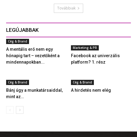
Továbbiak
LEGÚJABBAK
Cég & Brand
Marketing & PR
A mentális erő nem egy
hónapig tart – vezetőként a
Facebook az univerzális
mindennapokban...
platform? 1. rész
Cég & Brand
Cég & Brand
Bánj úgy a munkatársaiddal,
A hirdetés nem elég
mint az…