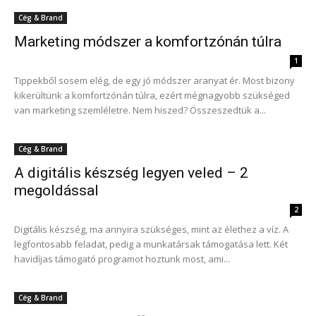
Cég & Brand
Marketing módszer a komfortzónán túlra
1
Tippekből sosem elég, de egy jó módszer aranyat ér. Most bizony
kikerültünk a komfortzónán túlra, ezért mégnagyobb szükséged
van marketing szemléletre. Nem hiszed? Összeszedtük a...
Cég & Brand
A digitális készség legyen veled – 2
megoldással
2
Digitális készség, ma annyira szükséges, mint az élethez a víz. A
legfontosabb feladat, pedig a munkatársak támogatása lett. Két
havidíjas támogató programot hoztunk most, ami...
Cég & Brand