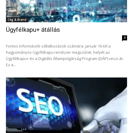
Cég & Brand
Ügyfélkapu+ átállás
0
Fontos információk vállalkozások számára: január 16-tól a
hagyományos Ügyfélkapu rendszer megszűnik, helyét az
Ügyfélkapu+ és a Digitális Állampolgárság Program (DÁP) veszi át.
Ez a...