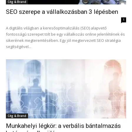
Cég & Brand
SEO szerepe a vállalkozásban 3 lépésben
1
A digitális világban a keresőoptimalizálás (SEO) alapvető
fontosságú szerepet tölt be egy vállalkozás online jelenlétének és
sikerének megteremtésében. Egy jól megtervezett SEO stratégia
segítségével...
Cég & Brand
Munkahelyi légkör: a verbális bántalmazás