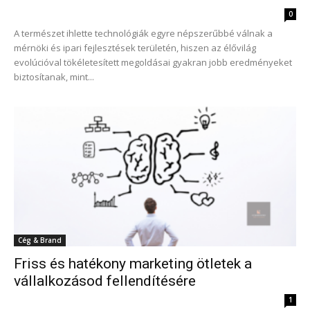
0
A természet ihlette technológiák egyre népszerűbbé válnak a
mérnöki és ipari fejlesztések területén, hiszen az élővilág
evolúcióval tökéletesített megoldásai gyakran jobb eredményeket
biztosítanak, mint...
Cég & Brand
Friss és hatékony marketing ötletek a
vállalkozásod fellendítésére
1