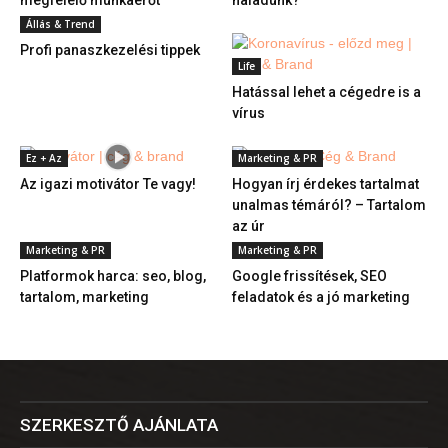
megfelelő munkaerőt
haladunk?
Állás & Trend
Profi panaszkezelési tippek
Life
Hatással lehet a cégedre is a
vírus
Ez + Az
Marketing & PR
Az igazi motivátor Te vagy!
Hogyan írj érdekes tartalmat
unalmas témáról? – Tartalom
az úr
Marketing & PR
Marketing & PR
Platformok harca: seo, blog,
Google frissítések, SEO
tartalom, marketing
feladatok és a jó marketing
SZERKESZTŐ AJÁNLATA