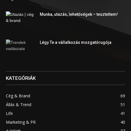
Munka, utazás, lehetőségek – teszteltem!
Légy Te a vállalkozás mozgatórugója
KATEGÓRIÁK
Cég & Brand
69
Állás & Trend
51
Life
41
Marketing & PR
40
Ajánlott
37