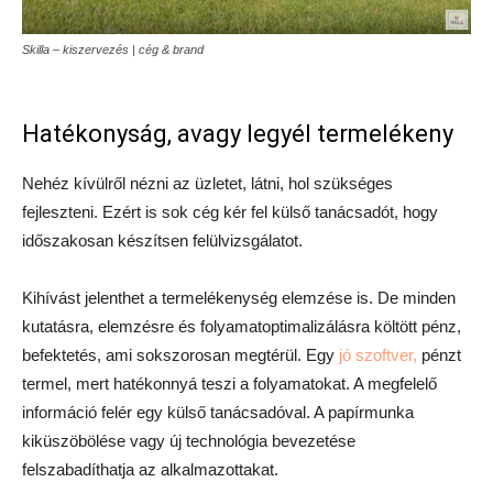
Skilla – kiszervezés | cég & brand
Hatékonyság, avagy legyél termelékeny
Nehéz kívülről nézni az üzletet, látni, hol szükséges
fejleszteni. Ezért is sok cég kér fel külső tanácsadót, hogy
időszakosan készítsen felülvizsgálatot.
Kihívást jelenthet a termelékenység elemzése is. De minden
kutatásra, elemzésre és folyamatoptimalizálásra költött pénz,
befektetés, ami sokszorosan megtérül. Egy
jó szoftver,
pénzt
termel, mert hatékonnyá teszi a folyamatokat. A megfelelő
információ felér egy külső tanácsadóval. A papírmunka
kiküszöbölése vagy új technológia bevezetése
felszabadíthatja az alkalmazottakat.