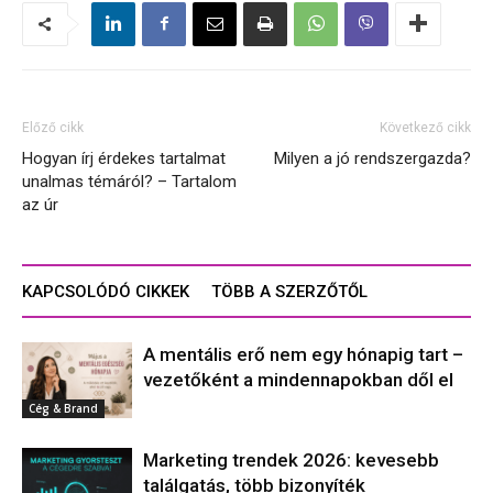
Előző cikk
Következő cikk
Hogyan írj érdekes tartalmat
Milyen a jó rendszergazda?
unalmas témáról? – Tartalom
az úr
KAPCSOLÓDÓ CIKKEK
TÖBB A SZERZŐTŐL
A mentális erő nem egy hónapig tart –
vezetőként a mindennapokban dől el
Cég & Brand
Marketing trendek 2026: kevesebb
találgatás, több bizonyíték