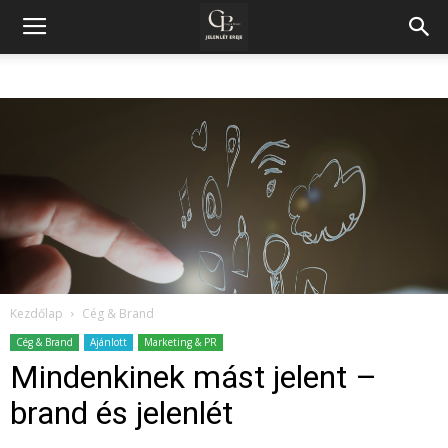
Kezdőlap
Cég & Brand
Cég & Brand
Ajánlott
Marketing & PR
Mindenkinek mást jelent –
brand és jelenlét