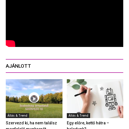
AJÁNLOTT
Állás & Trend
Állás & Trend
Szervezd ki, ha nem találsz
Egy előre, kettő hátra –