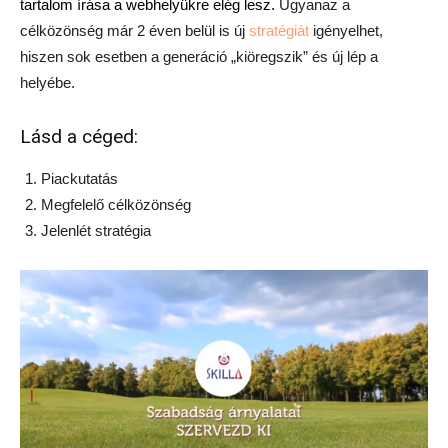
tartalom írása a webhelyükre elég lesz.
Ugyanaz a
célközönség már 2 éven belül is új
stratégiát
igényelhet,
hiszen sok esetben a generáció „kiöregszik” és új lép a
helyébe.
Lásd a céged:
Piackutatás
Megfelelő célközönség
Jelenlét stratégia