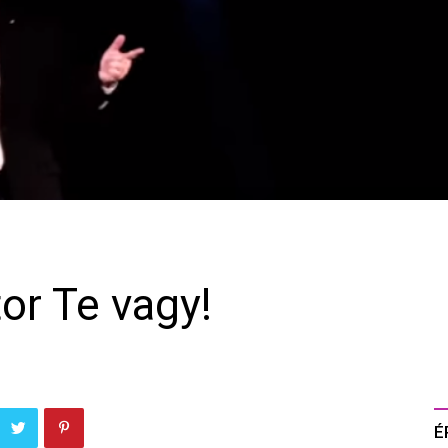
or Te vagy!
É