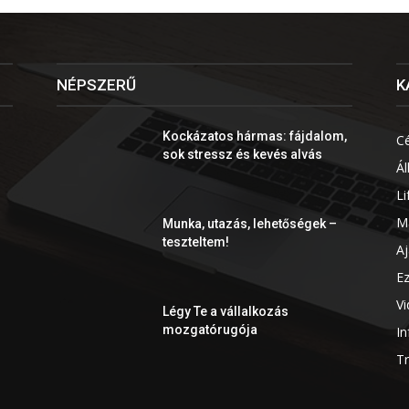
NÉPSZERŰ
K
Kockázatos hármas: fájdalom,
C
sok stressz és kevés alvás
Ál
Li
M
Munka, utazás, lehetőségek –
teszteltem!
Aj
Ez
V
Légy Te a vállalkozás
mozgatórugója
In
T