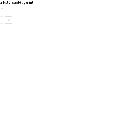
nkatársaiddal, mint
z…