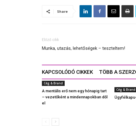
Share
Előző cikk
Munka, utazás, lehetőségek – teszteltem!
KAPCSOLÓDÓ CIKKEK
TÖBB A SZER
Cég & Brand
Cég & Brand
A mentális erő nem egy hónapig tart
– vezetőként a mindennapokban dől
Ügyfélkapu+
el