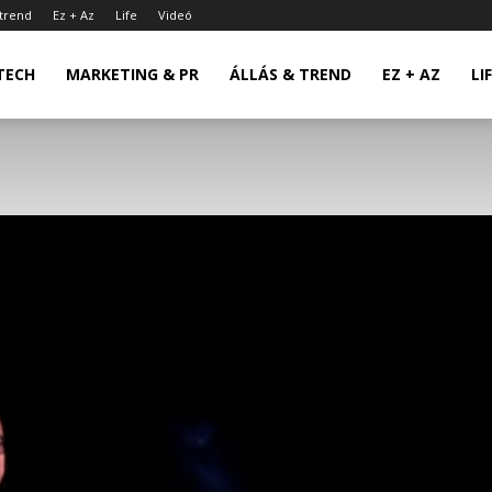
 trend
Ez + Az
Life
Videó
TECH
MARKETING & PR
ÁLLÁS & TREND
EZ + AZ
LI