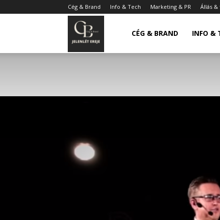
Cég & Brand
Info & Tech
Marketing & PR
Állás &
Cég
CÉG & BRAND
INFO & 
&
Brand