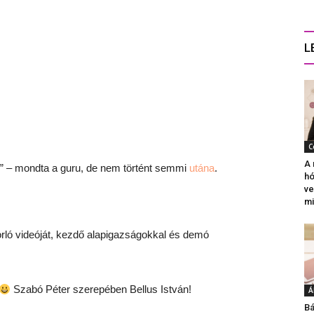
L
C
A 
y.” – mondta a guru, de nem történt semmi
utána
.
hó
ve
mi
orló videóját, kezdő alapigazságokkal és demó
Szabó Péter szerepében Bellus István!
Á
Bá