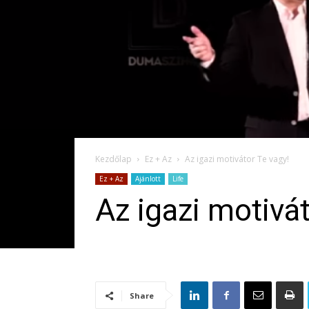
Kezdőlap
Ez + Az
Az igazi motivátor Te vagy!
Ez + Az
Ajánlott
Life
Az igazi motivát
Share