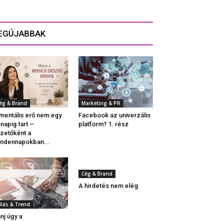
EGÚJABBAK
ég & Brand
Marketing & PR
mentális erő nem egy
Facebook az univerzális
napig tart –
platform? 1. rész
zetőként a
ndennapokban...
Cég & Brand
A hirdetés nem elég
llás & Trend
nj úgy a