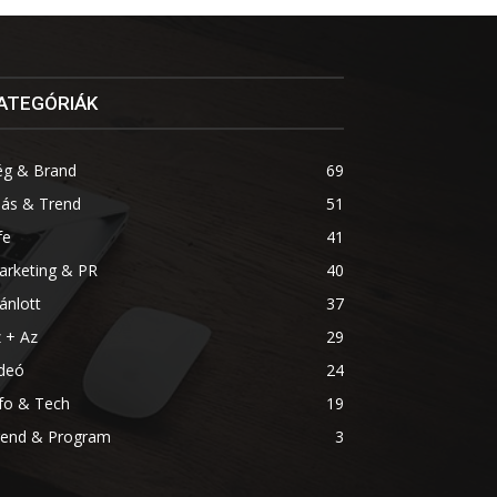
ATEGÓRIÁK
ég & Brand
69
lás & Trend
51
fe
41
arketing & PR
40
ánlott
37
 + Az
29
ideó
24
fo & Tech
19
rend & Program
3