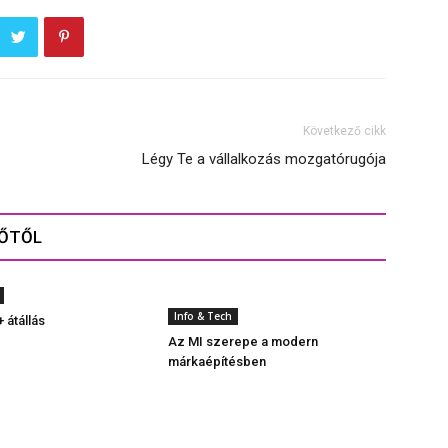
Következő cikk
Légy Te a vállalkozás mozgatórugója
ZŐTŐL
Info & Tech
 átállás
Az MI szerepe a modern
márkaépítésben