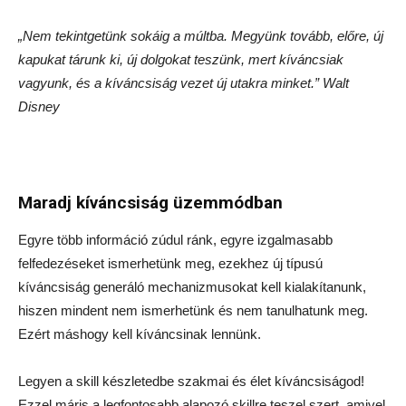
„Nem tekintgetünk sokáig a múltba. Megyünk tovább, előre, új
kapukat tárunk ki, új dolgokat teszünk, mert kíváncsiak
vagyunk, és a kíváncsiság vezet új utakra minket.” Walt
Disney
Maradj kíváncsiság üzemmódban
Egyre több információ zúdul ránk, egyre izgalmasabb
felfedezéseket ismerhetünk meg, ezekhez új típusú
kíváncsiság generáló mechanizmusokat kell kialakítanunk,
hiszen mindent nem ismerhetünk és nem tanulhatunk meg.
Ezért máshogy kell kíváncsinak lennünk.
Legyen a skill készletedbe szakmai és élet kíváncsiságod!
Ezzel máris a legfontosabb alapozó skillre teszel szert, amivel