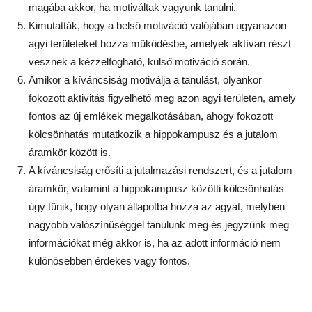
magába akkor, ha motiváltak vagyunk tanulni.
Kimutatták, hogy a belső motiváció valójában ugyanazon
agyi területeket hozza működésbe, amelyek aktívan részt
vesznek a kézzelfogható, külső motiváció során.
Amikor a kíváncsiság motiválja a tanulást, olyankor
fokozott aktivitás figyelhető meg azon agyi területen, amely
fontos az új emlékek megalkotásában, ahogy fokozott
kölcsönhatás mutatkozik a hippokampusz és a jutalom
áramkör között is.
A kíváncsiság erősíti a jutalmazási rendszert, és a jutalom
áramkör, valamint a hippokampusz közötti kölcsönhatás
úgy tűnik, hogy olyan állapotba hozza az agyat, melyben
nagyobb valószínűséggel tanulunk meg és jegyzünk meg
információkat még akkor is, ha az adott információ nem
különösebben érdekes vagy fontos.