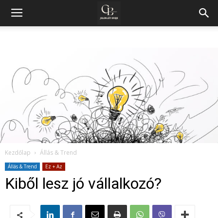
Kezdőlap
Állás & Trend
Állás & Trend
Ez + Az
Kiből lesz jó vállalkozó?