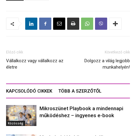
Előző cikk
Következő cikk
Vállalkozz vagy vállalkozz az
Dolgozz a világ legjobb
életre
munkahelyén!
KAPCSOLÓDÓ CIKKEK
TÖBB A SZERZŐTŐL
Mikroszünet Playbook a mindennapi
működéshez – ingyenes e-book
Közösség