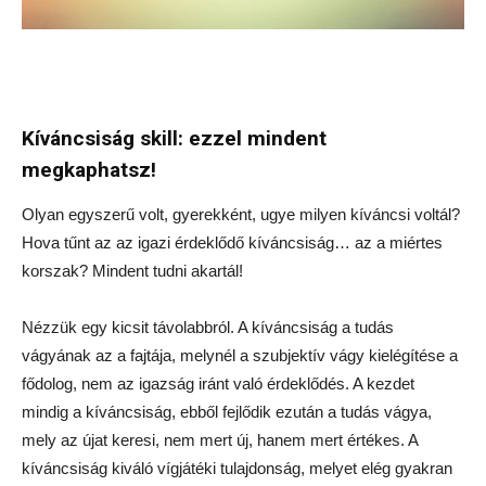
Kíváncsiság skill: ezzel mindent
megkaphatsz!
Olyan egyszerű volt, gyerekként, ugye milyen kíváncsi voltál?
Hova tűnt az az igazi érdeklődő kíváncsiság… az a miértes
korszak? Mindent tudni akartál!
Nézzük egy kicsit távolabbról. A kíváncsiság a tudás
vágyának az a fajtája, melynél a szubjektív vágy kielégítése a
fődolog, nem az igazság iránt való érdeklődés. A kezdet
mindig a kíváncsiság, ebből fejlődik ezután a tudás vágya,
mely az újat keresi, nem mert új, hanem mert értékes. A
kíváncsiság kiváló vígjátéki tulajdonság, melyet elég gyakran