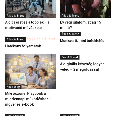
Állás & Trend
Állás & Trend
A dicséret és a többiek – a
Év végi jutalom: átlag 15
motiváció művészete
millió?
Állás & Trend
Állás & Trend
Munkaerő, mint befektetés
Hatékony folyamatok
Cég & Brand
A digitális készség legyen
veled – 2 megoldással
Közösség
Mikroszünet Playbook a
mindennapi működéshez –
ingyenes e-book
Cég & Brand
Cég & Brand