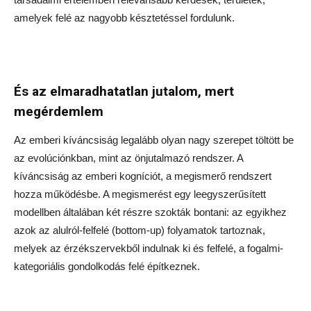
amelyek felé az nagyobb késztetéssel fordulunk.
És az elmaradhatatlan jutalom, mert
megérdemlem
Az emberi kíváncsiság legalább olyan nagy szerepet töltött be
az evolúciónkban, mint az önjutalmazó rendszer. A
kíváncsiság az emberi kogníciót, a megismerő rendszert
hozza működésbe. A megismerést egy leegyszerűsített
modellben általában két részre szokták bontani: az egyikhez
azok az alulról-felfelé (bottom-up) folyamatok tartoznak,
melyek az érzékszervekből indulnak ki és felfelé, a fogalmi-
kategoriális gondolkodás felé építkeznek.