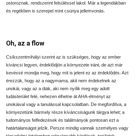
ostoroznak, rendszerint felsüléssel lakol. Már a legendákban
és regékben is szerepel mint csúnya jellemvonás.
Oh, az a flow
Csíkszentmihályi szerint az is szükséges, hogy az ember
kíváncsi legyen, érdeklődjön a környezete iránt, de azt már
kevéssé mondja meg, hogy mit is jelent ez az érdeklődés. Azt
érezzük, hogy az a nagymama, akit nem érdekelnek az
unokái, vagy az a diák, aki nem nyílik meg egy adott
tudásterület felé, nehezen élhetne át AHA-élményt az
unokáival vagy a tanulással kapcsolatban. De megfordítva, a
környezetünk bármely része kíváncsiságunk tárgya lehet; a
tudományos felfedezések és találmányok pontosan ezt a
határtalanságot jelzik. Persze mindig vannak személyes vagy
társadalmi értelemben relevánsabb kérdések, területek,